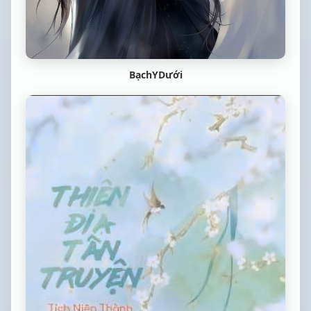
BạchYDưới