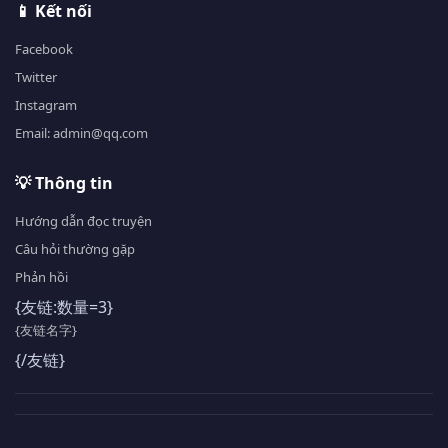
📱 Kết nối
Facebook
Twitter
Instagram
Email: admin@qq.com
💡 Thông tin
Hướng dẫn đọc truyện
Câu hỏi thường gặp
Phản hồi
{友链:数量=3}
{友链名字}
{/友链}