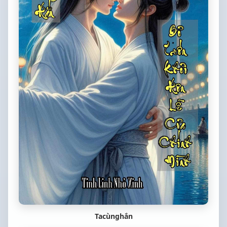
Tacùnghắn