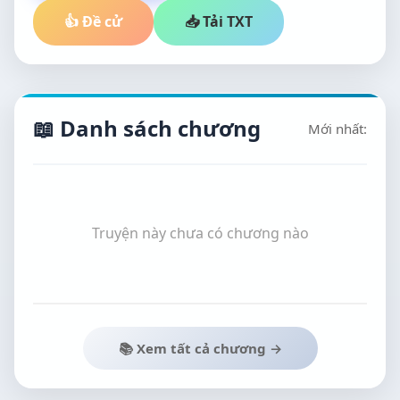
👍 Đề cử
📥 Tải TXT
📖 Danh sách chương
Mới nhất:
Truyện này chưa có chương nào
📚 Xem tất cả chương →