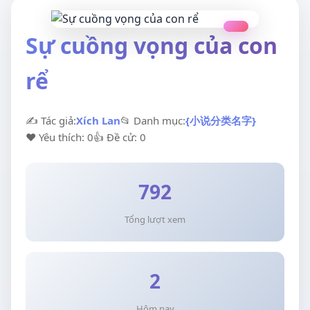
Sự cuồng vọng của con
rể
✍️ Tác giả:
Xích Lan
📂 Danh mục:
{小说分类名字}
❤️ Yêu thích: 0
👍 Đề cử: 0
792
Tổng lượt xem
2
Hôm nay