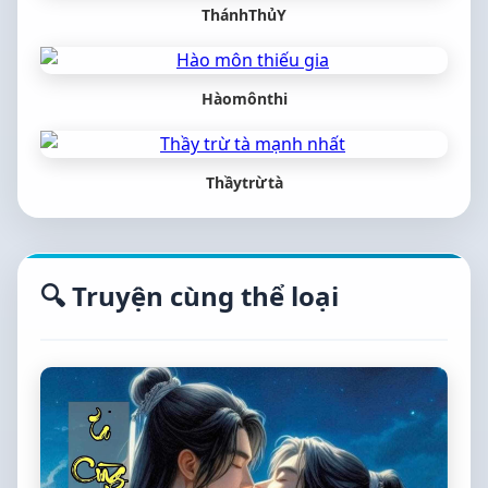
ThánhThủY
Hàomônthi
Thầytrừtà
🔍 Truyện cùng thể loại