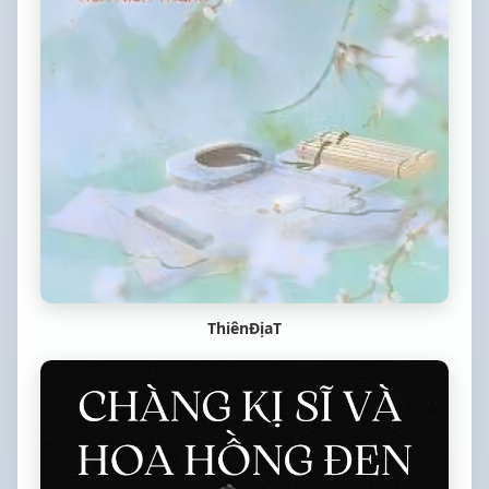
ThiênĐịaT