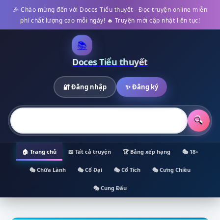
🎉 Chào mừng đến với Doces Tiểu thuyết - Đọc truyện online miễn
phí chất lượng cao mỗi ngày! 🔥 Truyện mới cập nhật liên tục!
📚
Doces Tiểu thuyết
🔐 Đăng nhập
✨ Đăng ký
🔍
🏠 Trang chủ
📖 Tất cả truyện
🏆 Bảng xếp hạng
🎭 18+
🎭 Chữa Lành
🎭 Cổ Đại
🎭 Cổ Tích
🎭 Cưng Chiều
🎭 Cung Đấu