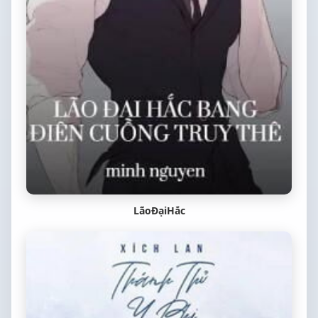
LãoĐạiHắc