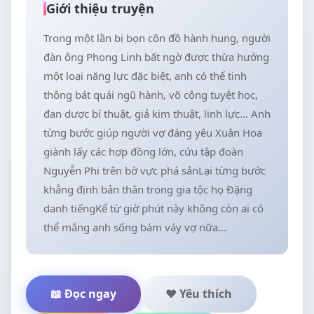
Giới thiệu truyện
Trong một lần bị bọn côn đồ hành hung, người
đàn ông Phong Linh bất ngờ được thừa hưởng
một loại năng lực đặc biệt, anh có thể tinh
thông bát quái ngũ hành, võ công tuyệt học,
đan dược bí thuật, giả kim thuật, linh lực… Anh
từng bước giúp người vợ đáng yêu Xuân Hoa
giành lấy các hợp đồng lớn, cứu tập đoàn
Nguyễn Phi trên bờ vực phá sảnLại từng bước
khẳng định bản thân trong gia tộc họ Đặng
danh tiếngKể từ giờ phút này không còn ai có
thể mắng anh sống bám váy vợ nữa...
📖 Đọc ngay
❤️ Yêu thích