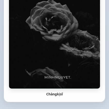
Chàngkịsĩ