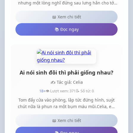
nhưng một lòng nghĩ đứng sau lưng hắn cho tới
lúc chết bỏ lỡ tình yêu của hắn!Sau khi sống lại Cố
Vân Tịch như cũ yêu hắn yêu đến phải chết nhưng
📖 Xem chi tiết
một lòng nghĩ sống chung với hắn! Ngủ cùng
hắn!Kiếp trước là nữ thần trong giới giải trí, trong
📚 Đọc ngay
giới y học là một thiên tài bác sĩ.Rạng rỡ vô hạn,
ánh sáng vạn trượng trong đời, Cố Vân Tịch trong
đầu cũng đang suy nghĩ, cưng chiều chồng! Thực
sự cưng chiều chồng!Khi hắn vì che chở chiến hữu
rút lui mà bị thương, cô
Ai nói sinh đôi thì phải giống nhau?
✍️ Tác giả: Celia
18+
👁️ Lượt xem: 371
📝 Số từ: 0
Tom đẩy cửa vào phòng, lập tức đứng hình, suýt
chút nữa là phun ra một bụm máu mũi.Celia, em
gái hắn, đang mặc một chiếc áo thun ba lỗ, quần
short màu be ngắn ơi là ngắn chỉ đủ che cái mông
📖 Xem chi tiết
nho nhỏ tinh nghịch, bao nhiêu da thịt trắng nõn
đều lộ hết ra ngoài, hơn nữa thân thể lại vô cùng
📚 Đọc ngay