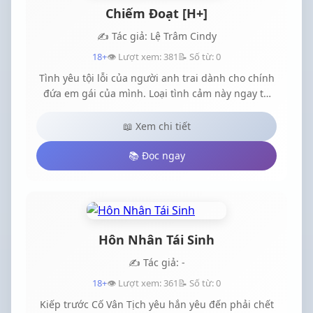
Chiếm Đoạt [H+]
✍️ Tác giả: Lệ Trâm Cindy
18+
👁️ Lượt xem: 381
📝 Số từ: 0
Tình yêu tội lỗi của người anh trai dành cho chính
đứa em gái của mình. Loại tình cảm này ngay từ
đầu đã là sai trái tại sao lại cứ cố chấp niệm để rồi
cả hai cùng nhận quả đắng,,Em Mục Giai Âm là
📖 Xem chi tiết
bầu trời, là vừng dương sáng rực trong cuộc đời
hắn, là tâm can bảo bối duy nhất mà hắn muốn
📚 Đọc ngay
gìn giữ nhưng đáng tiếc,...hai người vốn chỉ là anh
em họ
Hôn Nhân Tái Sinh
✍️ Tác giả: -
18+
👁️ Lượt xem: 361
📝 Số từ: 0
Kiếp trước Cố Vân Tịch yêu hắn yêu đến phải chết