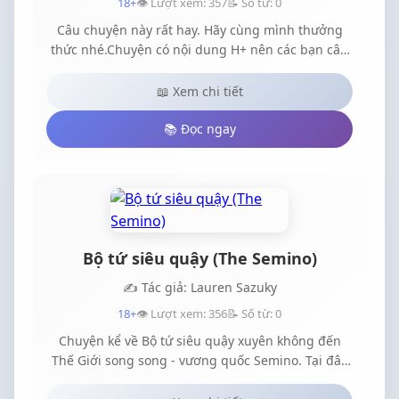
18+
👁️ Lượt xem: 357
📝 Số từ: 0
Câu chuyện này rất hay. Hãy cùng mình thưởng
thức nhé.Chuyện có nội dung H+ nên các bạn cân
nhắc khi đọc nhé
📖 Xem chi tiết
📚 Đọc ngay
Bộ tứ siêu quậy (The Semino)
✍️ Tác giả: Lauren Sazuky
18+
👁️ Lượt xem: 356
📝 Số từ: 0
Chuyện kể về Bộ tứ siêu quậy xuyên không đến
Thế Giới song song - vương quốc Semino. Tại đây
tiềm ẩn một cuộc chiến tranh giữa 2 thế lực