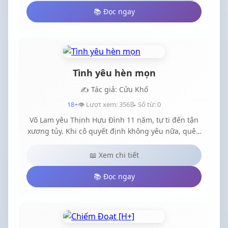
mình. Những yêu thương quan tâm của Huy Linh,
📚 Đọc ngay
qua bao nhiêu sóng gió mà hai người đã trải qua
liệu cô có chấp nhận từ bỏ thế giới của mình để ở
lại bên cạnh Huy Linh?
Tình yêu hèn mọn
✍️ Tác giả: Cửu Khố
18+
👁️ Lượt xem: 356
📝 Số từ: 0
Võ Lam yêu Thịnh Hựu Đình 11 năm, tự ti đến tận
xương tủy. Khi cô quyết định không yêu nữa, quên
đi hắn, mới phát hiện sự vứt bỏ này không chỉ là
đau, mà còn khiến cô suýt chút nữa mất mạng. Thì
📖 Xem chi tiết
ra nếu yêu một người đã lâu, sau đó dừng lại,
không bị điên cũng thành ma.
📚 Đọc ngay