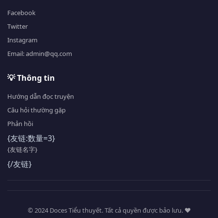
Facebook
Twitter
Instagram
Email: admin@qq.com
💡 Thông tin
Hướng dẫn đọc truyện
Câu hỏi thường gặp
Phản hồi
{友链:数量=3}
{友链名字}
{/友链}
© 2024 Doces Tiểu thuyết. Tất cả quyền được bảo lưu. ❤️