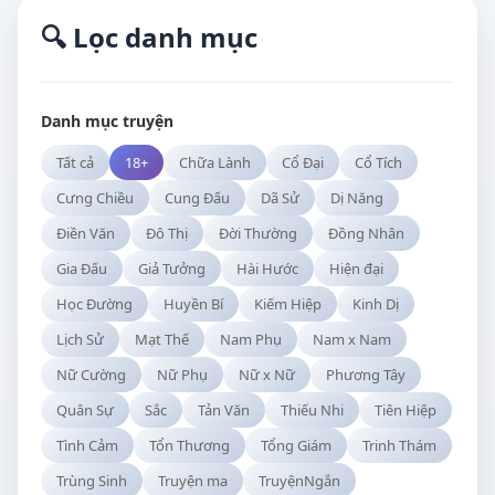
🔍 Lọc danh mục
Danh mục truyện
Tất cả
18+
Chữa Lành
Cổ Đại
Cổ Tích
Cưng Chiều
Cung Đấu
Dã Sử
Dị Năng
Điền Văn
Đô Thị
Đời Thường
Đồng Nhân
Gia Đấu
Giả Tưởng
Hài Hước
Hiện đại
Học Đường
Huyền Bí
Kiếm Hiệp
Kinh Dị
Lịch Sử
Mạt Thế
Nam Phụ
Nam x Nam
Nữ Cường
Nữ Phụ
Nữ x Nữ
Phương Tây
Quân Sự
Sắc
Tản Văn
Thiếu Nhi
Tiên Hiệp
Tình Cảm
Tổn Thương
Tổng Giám
Trinh Thám
Trùng Sinh
Truyện ma
TruyệnNgắn