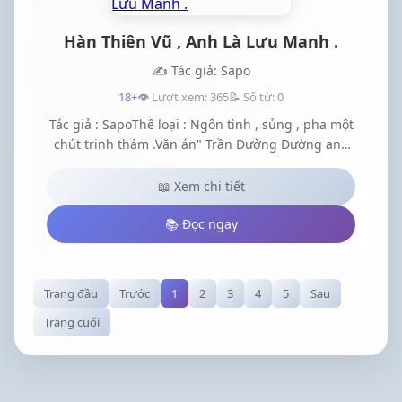
nhé."
Hàn Thiên Vũ , Anh Là Lưu Manh .
✍️ Tác giả: Sapo
18+
👁️ Lượt xem: 365
📝 Số từ: 0
Tác giả : SapoThể loại : Ngôn tình , sủng , pha một
chút trinh thám .Văn án" Trần Đường Đường anh
cho em hai lựa chọn một là về làm vợ anh , hai là
sinh con cho anh em chọn đi." " Hàn Thiên Vũ em
📖 Xem chi tiết
chưa 18 tuổi còn nữa em không muốn kết hôn sớm
đâu."" 18 tuổi không kết hôn mà có con em nghĩ
📚 Đọc ngay
sao ? " " Anh dám ?! " " Không tin anh sẽ chứng
minh cho em thấy , thế nào ?" "..."
Trang đầu
Trước
1
2
3
4
5
Sau
Trang cuối