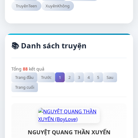
TruyệnTeen
XuyênKhông
📚 Danh sách truyện
Tổng
88
kết quả
Trang đầu
Trước
1
2
3
4
5
Sau
Trang cuối
NGUYỆT QUANG THẦN XUYẾN