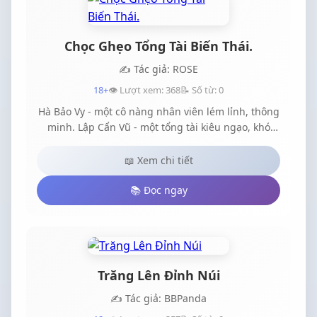
Chọc Ghẹo Tổng Tài Biến Thái.
✍️ Tác giả: ROSE
18+
👁️ Lượt xem: 368
📝 Số từ: 0
Hà Bảo Vy - một cô nàng nhân viên lém lỉnh, thông
minh. Lập Cẩn Vũ - một tổng tài kiêu ngạo, khó
tính của tập đoàn Lập Tân.Cả hai nhiều lần chạm
trán nảy lửa, tạo nên vô vàn tình huống dở khóc
📖 Xem chi tiết
dở cười, bên cạnh đó là những màn drama tình
cảm nghẹt thở không kém. Cái kết nào dành cho
📚 Đọc ngay
cặp đôi đũa lệch này đây?Cùng đón đọc nha!P/s:
Đây là phiên bản mang nội dung trưởng thành
của tác giả Hải Âu. Truyện gốc "Sếp tôi gu hơi
mặn" vẫn là của mình.
Trăng Lên Đỉnh Núi
✍️ Tác giả: BBPanda