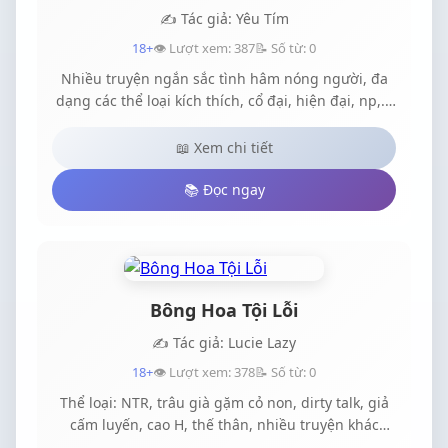
là thể loại CAO H TỤC chủ yếu là thịt và thịt thôi, từ
✍️ Tác giả: Yêu Tím
ngữ có thể thô tục trần tụi và hành động bạo dâm
18+
👁️ Lượt xem: 387
📝 Số từ: 0
vì vậy vứt não đi mà đọc nhé, bạn nào cảm thấy
Nhiều truyện ngắn sắc tình hâm nóng người, đa
yêu thích thể loại này thì hoan nghênh đến với
dạng các thể loại kích thích, cổ đại, hiện đại, np,...
truyện mới của mình.
Đặc biệt có dirtyoldman và dirtytalk, không cần đi
ngủ sớm. *Chú ý: Truyện 18+, mục đích ..., tuỳ hợp
📖 Xem chi tiết
gu mỗi người hay không nhé.Đừng công kích tác
giả, không thích có thể không đọc, tác giả bị bệnh
📚 Đọc ngay
"yêu tím", mỗi chương viết rất dài. Vui vẻ không
quạo, tung hoa.
Bông Hoa Tội Lỗi
✍️ Tác giả: Lucie Lazy
18+
👁️ Lượt xem: 378
📝 Số từ: 0
Thể loại: NTR, trâu già gặm cỏ non, dirty talk, giả
cấm luyến, cao H, thế thân, nhiều truyện khác
nhau. Cảnh báo: Truyện chủ yếu là thịt, nhiều thịt,