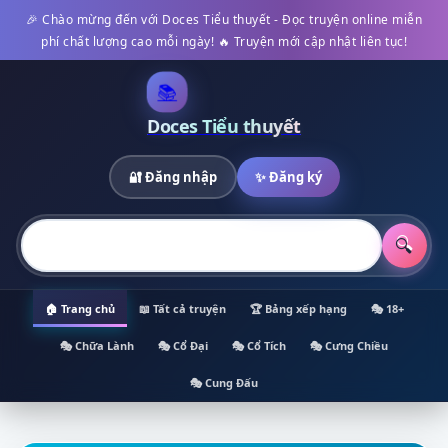
🎉 Chào mừng đến với Doces Tiểu thuyết - Đọc truyện online miễn
phí chất lượng cao mỗi ngày! 🔥 Truyện mới cập nhật liên tục!
📚
Doces Tiểu thuyết
🔐 Đăng nhập
✨ Đăng ký
🔍
🏠 Trang chủ
📖 Tất cả truyện
🏆 Bảng xếp hạng
🎭 18+
🎭 Chữa Lành
🎭 Cổ Đại
🎭 Cổ Tích
🎭 Cưng Chiều
🎭 Cung Đấu