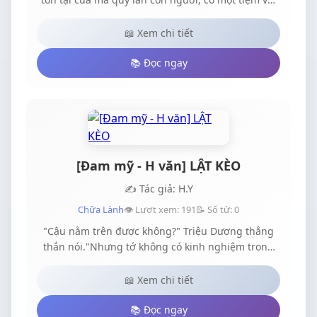
luôn di chuyển cơ sở làm ăn từ Bắc tới Nam kèm
theo vô số chuyện bi hài. Với ước mơ xây dựng
📖 Xem chi tiết
chuỗi cửa hàng buôn vải nổi danh khắp miền
Huyễn Việt, Chu Thanh cùng bạn bè mỗi ngày đều
📚 Đọc ngay
ra sức cố gắng. Bên cạnh đó là hành trình theo
đuổi người thương của hắn, một người ngoài lạnh
trong nóng lại có thái độ vô cùng chán ghét Chu
Thanh đến gần.
[Đam mỹ - H văn] LẬT KÈO
✍️ Tác giả: H.Y
Chữa Lành
👁️ Lượt xem: 191
📝 Số từ: 0
"Cậu nằm trên được không?" Triệu Dương thẳng
thắn nói."Nhưng tớ không có kinh nghiệm trong
việc này..." "Không sao, tôi đảm bảo cậu có thể làm
tốt." Triệu Dương dùng đôi mắt ôn nhu, ấm áp để
📖 Xem chi tiết
nhìn người con trai bên cạnh.Từ lần đầu vô tình
chạm mặt, dù Lý Đình chưa biết đến sự tồn tại của
📚 Đọc ngay