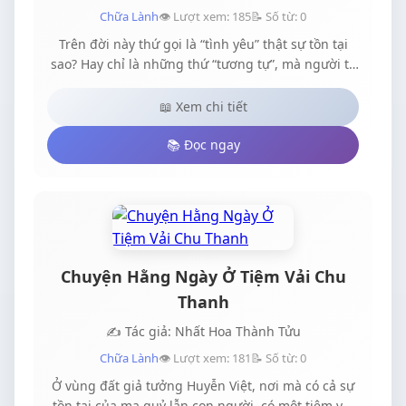
Chữa Lành
👁️ Lượt xem: 185
📝 Số từ: 0
Trên đời này thứ gọi là “tình yêu” thật sự tồn tại
sao? Hay chỉ là những thứ “tương tự”, mà người ta
nhân danh nó để thoả mãn bản thân. Thanh Vân
cũng từng tin hai chữ ấy, để rồi cuối cùng cái còn
📖 Xem chi tiết
lại chỉ là cậu cùng trái tim héo mòn từng ngày. Một
lần thôi, một lần là quá đủ rồi.
📚 Đọc ngay
Chuyện Hằng Ngày Ở Tiệm Vải Chu
Thanh
✍️ Tác giả: Nhất Hoa Thành Tửu
Chữa Lành
👁️ Lượt xem: 181
📝 Số từ: 0
Ở vùng đất giả tưởng Huyễn Việt, nơi mà có cả sự
tồn tại của ma quỷ lẫn con người, có một tiệm vải