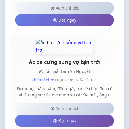
hữu cao.Văn Án:Đối với mỗi người thì bản thân lại
có những giá trị khác nhau, đối với ca ca nàng
📖 Xem chi tiết
chính là tiểu công chúa luôn được nuông chiều
nhưng đối với hắn nàng không hề xác định được
📚 Đọc ngay
mình rốt cuộc nàng là gì.Hay chính hắn cũng
không xác định được.
Ác bá cưng sủng vợ tận trời
✍️ Tác giả: Lam Vũ Nguyệt
Chữa Lành
👁️ Lượt xem: 161
📝 Số từ: 0
Đi du học năm năm, đến ngày trở về chào đón cô
lại là tang sự của mẹ mình.Vợ cả vừa mất, ông ta
liền đón tình nhân và con riêng về nhà.Phải trơ
mắt nhìn bà ta trở thành phu nhân của Cố gia,
📖 Xem chi tiết
hưởng thụ tài phú của mẹ mình, nhận lấy tình
thương của ông ta.Cô muốn trả thù bọn họ, lấy lại
📚 Đọc ngay
hết thảy những thứ thuộc về mình và mẹ mình thế