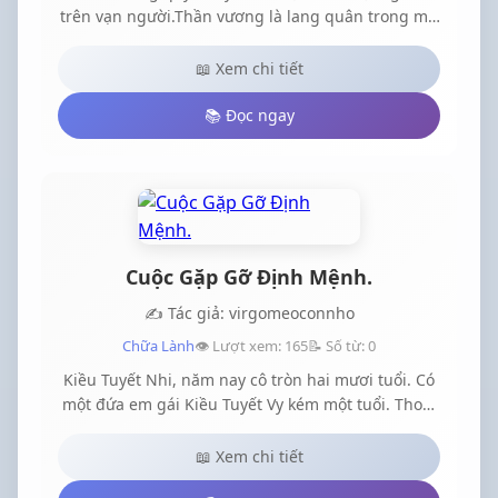
trên vạn người.Thần vương là lang quân trong mơ
của biết bao thiếu nữ nhưng không hiểu sao a
hoàn làm ấm giường cũng không có chứ nói gì
📖 Xem chi tiết
đến vương phi.Không biết từ đâu có người nghe
nói Thần vương đang che dấu một hồng nhan tri
📚 Đọc ngay
kỷ.
Cuộc Gặp Gỡ Định Mệnh.
✍️ Tác giả: virgomeoconnho
Chữa Lành
👁️ Lượt xem: 165
📝 Số từ: 0
Kiều Tuyết Nhi, năm nay cô tròn hai mươi tuổi. Có
một đứa em gái Kiều Tuyết Vy kém một tuổi. Thoạt
nhìn cả hai rất là giống nhau, như hai giọt nước.
Hiện tại cuộc sống cả hai rất cơ cực, cha mẹ mất
📖 Xem chi tiết
sớm, vì mưu sinh nên phải nghỉ học. Làm lụng vất