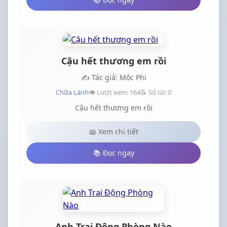
Cậu hết thương em rồi
✍️ Tác giả: Mộc Phi
Chữa Lành
👁️ Lượt xem: 164
📝 Số từ: 0
Cậu hết thương em rồi
📖 Xem chi tiết
📚 Đọc ngay
Anh Trai Động Phòng Nào