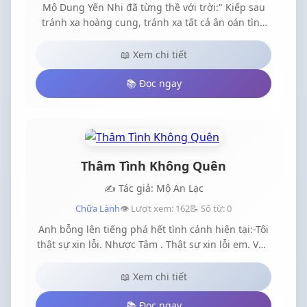
Mộ Dung Yến Nhi đã từng thề với trời:" Kiếp sau
tránh xa hoàng cung, tránh xa tất cả ân oán tình
thù."
📖 Xem chi tiết
📚 Đọc ngay
Thâm Tình Không Quên
✍️ Tác giả: Mộ An Lạc
Chữa Lành
👁️ Lượt xem: 162
📝 Số từ: 0
Anh bỗng lên tiếng phá hết tình cảnh hiện tại:-Tôi
thật sự xin lỗi. Nhược Tâm . Thật sự xin lỗi em. Vừa
nói anh vừa mở thật to mắt nhìn chính diện vào cô,
anh sờ nhẹ lên gương mặt thanh tú của cô, anh
📖 Xem chi tiết
liền cố nhích người tiến gần tới gương mặt cô, môi
anh nhẹ đặt lên má cô mà tha thiết:-Cho tôi một cơ
📚 Đọc ngay