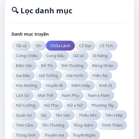
🔍 Lọc danh mục
Danh mục truyện
Tất cả
18+
Chữa Lành
Cổ Đại
Cổ Tích
Cưng Chiều
Cung Đấu
Dã Sử
Dị Năng
Điền Văn
Đô Thị
Đời Thường
Đồng Nhân
Gia Đấu
Giả Tưởng
Hài Hước
Hiện đại
Học Đường
Huyền Bí
Kiếm Hiệp
Kinh Dị
Lịch Sử
Mạt Thế
Nam Phụ
Nam x Nam
Nữ Cường
Nữ Phụ
Nữ x Nữ
Phương Tây
Quân Sự
Sắc
Tản Văn
Thiếu Nhi
Tiên Hiệp
Tình Cảm
Tổn Thương
Tổng Giám
Trinh Thám
Trùng Sinh
Truyện ma
TruyệnNgắn