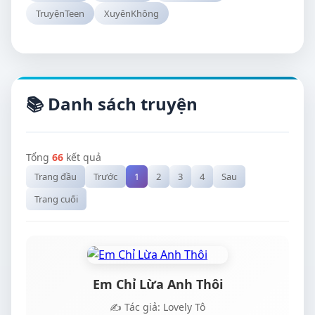
TruyệnTeen
XuyênKhông
📚 Danh sách truyện
Tổng
66
kết quả
Trang đầu
Trước
1
2
3
4
Sau
Trang cuối
Em Chỉ Lừa Anh Thôi
✍️ Tác giả: Lovely Tô