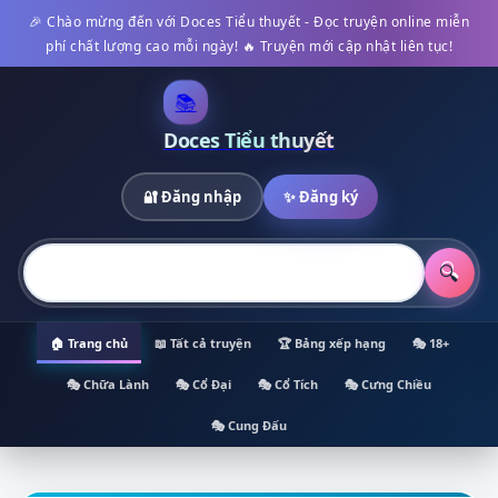
🎉 Chào mừng đến với Doces Tiểu thuyết - Đọc truyện online miễn
phí chất lượng cao mỗi ngày! 🔥 Truyện mới cập nhật liên tục!
📚
Doces Tiểu thuyết
🔐 Đăng nhập
✨ Đăng ký
🔍
🏠 Trang chủ
📖 Tất cả truyện
🏆 Bảng xếp hạng
🎭 18+
🎭 Chữa Lành
🎭 Cổ Đại
🎭 Cổ Tích
🎭 Cưng Chiều
🎭 Cung Đấu