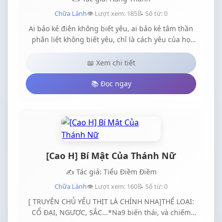
Chữa Lành
👁️ Lượt xem: 185
📝 Số từ: 0
Ai bảo kẻ điên không biết yêu, ai bảo kẻ tâm thần
phân liệt không biết yêu, chỉ là cách yêu của họ
khác chúng ta mà thôi"Y Bình, bé cưng, bảo bối
mau lại đây" Ánh mắt hắn nhìn em như dã thú
📖 Xem chi tiết
khóa chặt chặt con mồi ngay trong tầm mắt
"Đừng...đừng mà" Ánh mắt lưu ly nhìn hắn đầy
📚 Đọc ngay
tuyệt vọng và đau đớn Tại sao, tại sao lại nhốt tôi..
[Cao H] Bí Mật Của Thánh Nữ
✍️ Tác giả: Tiểu Điềm Điềm
Chữa Lành
👁️ Lượt xem: 160
📝 Số từ: 0
[ TRUYỆN CHỦ YẾU THỊT LÀ CHÍNH NHA]THỂ LOẠI:
CỔ ĐẠI, NGƯỢC, SẮC...*Na9 biến thái, và chiếm