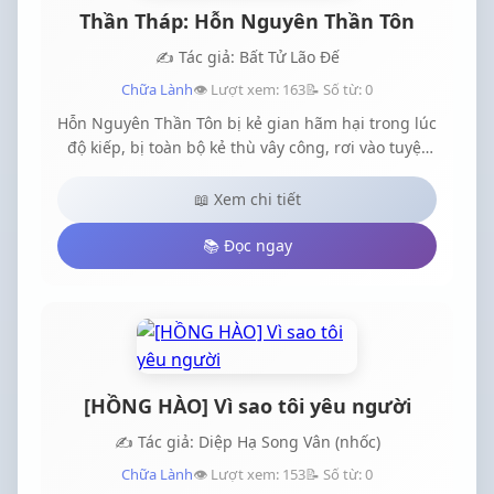
Thần Tháp: Hỗn Nguyên Thần Tôn
✍️ Tác giả: Bất Tử Lão Đế
Chữa Lành
👁️ Lượt xem: 163
📝 Số từ: 0
Hỗn Nguyên Thần Tôn bị kẻ gian hãm hại trong lúc
độ kiếp, bị toàn bộ kẻ thù vây công, rơi vào tuyệt
cảnh, hắn tự bạo nhằm kéo tất cả chôn cùng, thế
nhưng về sau không chết, mà lại sống lại trên
📖 Xem chi tiết
người một tiểu tử 10 tuổi, sống lại một đời hắn
quyết tìm ra kẻ đứng sau hãm hại hắn.....Năng
📚 Đọc ngay
lượng nguyên tố được hấp thụ vào đan điền
chuyển hóa thành nguyên linhMỗi cảnh giới có 9
cấpNhân linh( hấp thụ nguyên linh rèn luyện thân
thể)Huyền linh ( chuyển hóa nguyên linh thành
năng lượng nguyên tố )Địa linh ( bước đầu trong
việc cảm ứng nguyên tố trong thiên địa )Thông
[HỒNG HÀO] Vì sao tôi yêu người
linh ( chỉ dùng ý nghĩ cũng có thể điều khiển năng
lượng nguyên tố) Linh vương ( có thể bay, và
✍️ Tác giả: Diệp Hạ Song Vân (nhốc)
nguyên linh hóa lỏng )Thánh vương ( ngưng đọng
Chữa Lành
👁️ Lượt xem: 153
📝 Số từ: 0
nguyên linh thành tinh thể trong đan điền, tinh