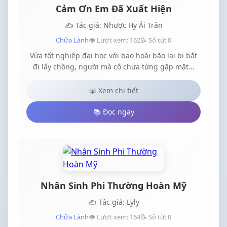
làng, khi lầm lỡ khi tiếc thương. Chúng ta có
Cảm Ơn Em Đã Xuất Hiện
duyên không nợ, hẹn ngươi khi mùa hoa nở, nơi
mà lòng đã lành những tổn thương.Cre ảnh: 原生
✍️ Tác giả: Nhược Hy Ái Trân
on Twitter
Chữa Lành
👁️ Lượt xem: 162
📝 Số từ: 0
Vừa tốt nghiệp đại học với bao hoài bão lại bị bắt
đi lấy chồng, người mà cô chưa từng gặp mặt...
📖 Xem chi tiết
📚 Đọc ngay
Nhân Sinh Phi Thường Hoàn Mỹ
✍️ Tác giả: Lyly
Chữa Lành
👁️ Lượt xem: 164
📝 Số từ: 0